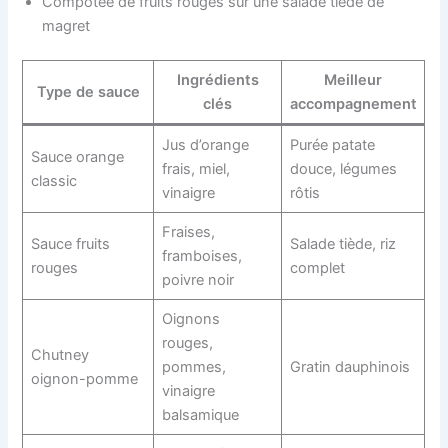
Compotée de fruits rouges sur une salade tiède de
magret
Ingrédients
Meilleur
Type de sauce
clés
accompagnement
Jus d’orange
Purée patate
Sauce orange
frais, miel,
douce, légumes
classic
vinaigre
rôtis
Fraises,
Sauce fruits
Salade tiède, riz
framboises,
rouges
complet
poivre noir
Oignons
rouges,
Chutney
pommes,
Gratin dauphinois
oignon-pomme
vinaigre
balsamique