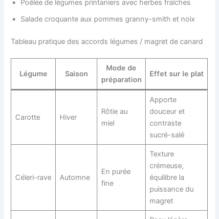
Poêlée de légumes printaniers avec herbes fraîches
Salade croquante aux pommes granny-smith et noix
Tableau pratique des accords légumes / magret de canard
Mode de
Légume
Saison
Effet sur le plat
préparation
Apporte
Rôtie au
douceur et
Carotte
Hiver
miel
contraste
sucré-salé
Texture
crémeuse,
En purée
Céleri-rave
Automne
équilibre la
fine
puissance du
magret