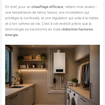
En bref, pour un
chauffage efficace
, retiens trois leviers :
une température de retour basse, une modulation qui
privilégie la continuité, et une régulation qui colle à la météo
et à ton rythme de vie. C’est à cet endroit précis que la
technologie se transforme en vraie
réduction factures
énergie
.