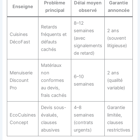
Problème
Délai moyen
Garantie
Enseigne
principal
observé
annoncée
8–12
Retards
semaines
2 ans
Cuisines
fréquents et
(avec
(souvent
DécoFast
défauts
signalements
litigieuse)
cachés
de retard)
Matériaux
Menuiserie
non
2 ans
6–10
Discount
conformes
(qualité
semaines
Pro
au devis,
variable)
frais cachés
Devis sous-
4–8
Garantie
EcoCuisines
évalués,
semaines
limitée,
Concept
clauses
(contrats
clauses
abusives
urgents)
restrictives