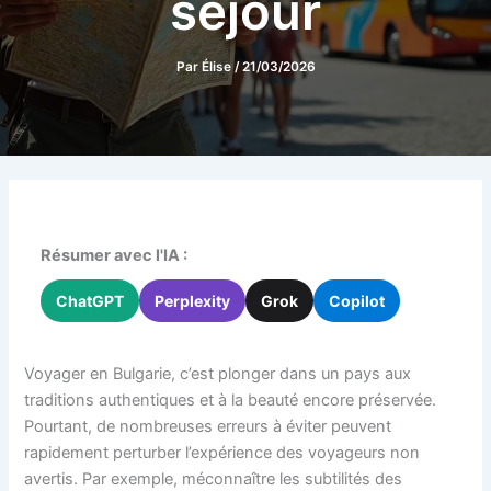
séjour
Par
Élise
/
21/03/2026
Résumer avec l'IA :
ChatGPT
Perplexity
Grok
Copilot
Voyager en Bulgarie, c’est plonger dans un pays aux
traditions authentiques et à la beauté encore préservée.
Pourtant, de nombreuses erreurs à éviter peuvent
rapidement perturber l’expérience des voyageurs non
avertis. Par exemple, méconnaître les subtilités des