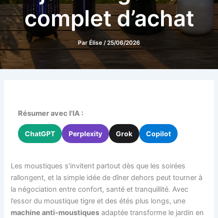
complet d’achat
Par
Élise
/
25/06/2026
Résumer avec l'IA :
ChatGPT
Perplexity
Grok
Copilot
Les moustiques s’invitent partout dès que les soirées
rallongent, et la simple idée de dîner dehors peut tourner à
la négociation entre confort, santé et tranquillité. Avec
l’essor du moustique tigre et des étés plus longs, une
machine anti-moustiques
adaptée transforme le jardin en