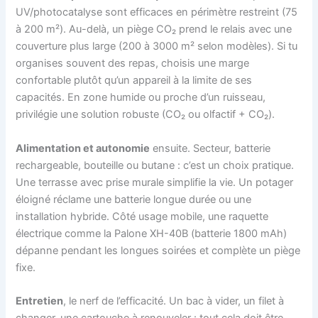
UV/photocatalyse sont efficaces en périmètre restreint (75
à 200 m²). Au-delà, un piège CO₂ prend le relais avec une
couverture plus large (200 à 3000 m² selon modèles). Si tu
organises souvent des repas, choisis une marge
confortable plutôt qu’un appareil à la limite de ses
capacités. En zone humide ou proche d’un ruisseau,
privilégie une solution robuste (CO₂ ou olfactif + CO₂).
Alimentation et autonomie
ensuite. Secteur, batterie
rechargeable, bouteille ou butane : c’est un choix pratique.
Une terrasse avec prise murale simplifie la vie. Un potager
éloigné réclame une batterie longue durée ou une
installation hybride. Côté usage mobile, une raquette
électrique comme la Palone XH-40B (batterie 1800 mAh)
dépanne pendant les longues soirées et complète un piège
fixe.
Entretien
, le nerf de l’efficacité. Un bac à vider, un filet à
changer, une cartouche à renouveler : tout cela doit être