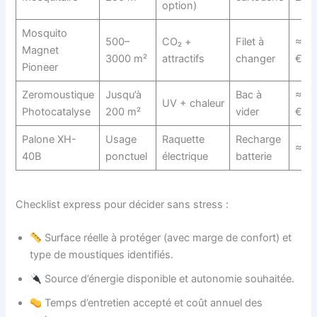
option)
Mosquito
500–
CO₂ +
Filet à
≈ 7
Magnet
3000 m²
attractifs
changer
€
Pioneer
Zeromoustique
Jusqu’à
Bac à
≈ 15
UV + chaleur
Photocatalyse
200 m²
vider
€
Palone XH-
Usage
Raquette
Recharge
≈ 24
40B
ponctuel
électrique
batterie
Checklist express pour décider sans stress :
Surface réelle à protéger (avec marge de confort) et
type de moustiques identifiés.
Source d’énergie disponible et autonomie souhaitée.
Temps d’entretien accepté et coût annuel des