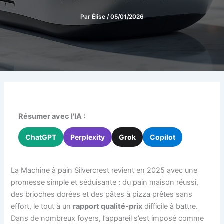
Par
Élise
/
05/01/2026
Résumer avec l'IA :
ChatGPT
Perplexity
Grok
Copilot
La Machine à pain Silvercrest revient en 2025 avec une
promesse simple et séduisante : du pain maison réussi,
des brioches dorées et des pâtes à pizza prêtes sans
effort, le tout à un
rapport qualité-prix
difficile à battre.
Dans de nombreux foyers, l’appareil s’est imposé comme