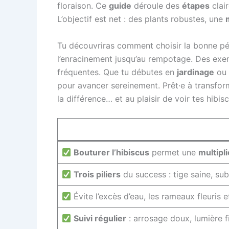
floraison. Ce
guide
déroule des
étapes
clair
L’objectif est net : des plants robustes, une
Tu découvriras comment choisir la bonne pé
l’enracinement jusqu’au rempotage. Des exemp
fréquentes. Que tu débutes en
jardinage
ou 
pour avancer sereinement. Prêt·e à transfo
la différence… et au plaisir de voir tes hibis
Bouturer l’hibiscus
permet une
multipl
Trois piliers
du success : tige saine, su
Évite l’excès d’eau, les rameaux fleuris e
Suivi régulier
: arrosage doux, lumière fi