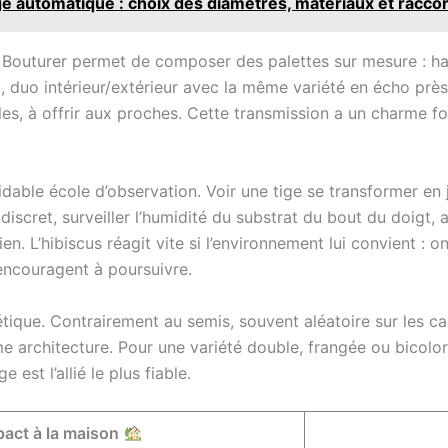
e automatique : choix des diamètres, matériaux et racco
l. Bouturer permet de composer des palettes sur mesure : ha
l, duo intérieur/extérieur avec la même variété en écho prè
 à offrir aux proches. Cette transmission a un charme fou, 
dable école d’observation. Voir une tige se transformer en 
discret, surveiller l’humidité du substrat du bout du doigt, 
en. L’hibiscus réagit vite si l’environnement lui convient : o
 encouragent à poursuivre.
nétique. Contrairement au semis, souvent aléatoire sur les c
e architecture. Pour une variété double, frangée ou bicolore,
est l’allié le plus fiable.
pact à la maison