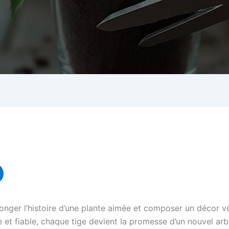
olonger l’histoire d’une plante aimée et composer un décor v
 et fiable, chaque tige devient la promesse d’un nouvel arbu