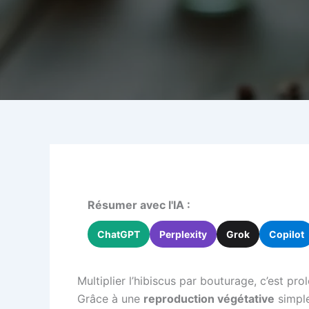
Résumer avec l'IA :
ChatGPT
Perplexity
Grok
Copilot
Multiplier l’hibiscus par bouturage, c’est pr
Grâce à une
reproduction végétative
simple