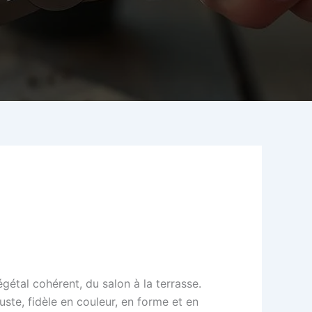
égétal cohérent, du salon à la terrasse.
ste, fidèle en couleur, en forme et en