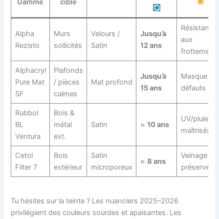
Gamme
cible
Résistance
Alpha
Murs
Velours /
Jusqu’à
aux
Rezisto
sollicités
Satin
12 ans
frottement
Alphacryl
Plafonds
Jusqu’à
Masque les
Pure Mat
/ pièces
Mat profond
15 ans
défauts
SF
calmes
Rubbol
Bois &
UV/pluie
BL
métal
Satin
≈
10 ans
maîtrisés
Ventura
ext.
Cetol
Bois
Satin
Veinage
≈
8 ans
Filter 7
extérieur
microporeux
préservé
Tu hésites sur la teinte ? Les nuanciers 2025–2026
privilégient des couleurs sourdes et apaisantes. Les