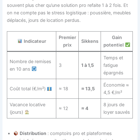
souvent plus cher qu’une solution pro refaite 1 à 2 fois. Et
on ne compte pas le stress logistique : poussière, meubles
déplacés, jours de location perdus.
Premier
Gain
Indicateur
Sikkens
prix
potentiel
Temps et
Nombre de remises
3
1 à 1,5
fatigue
en 10 ans
épargnés
Économie ≈
Coût total (€/m²)
≈ 18
≈ 13,5
4,5 €/m²
Vacance locative
8 jours de
≈ 12
≈ 4
(jours)
loyer sauvés
Distribution
: comptoirs pro et plateformes