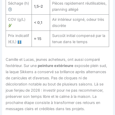
Séchage (h)
Pièces rapidement réutilisables,
1,5–2
planning allégé
COV (g/L)
Air intérieur soigné, odeur très
< 0,1
discrète
Prix indicatif
Surcoût initial compensé par la
≈ 15
(€/L)
tenue dans le temps
Camille et Lucas, jeunes acheteurs, ont aussi comparé
l’extérieur. Sur une
peinture extérieure
exposée plein sud,
la laque Sikkens a conservé sa brillance après alternances
de canicules et d’averses. Pas de cloques ni de
décoloration notable au bout de plusieurs saisons. Là se
joue l’enjeu de 2026 : investir pour ne pas recommencer,
préserver son temps libre et le calme à la maison. La
prochaine étape consiste à transformer ces retours en
messages clairs et crédibles dans tes projets.