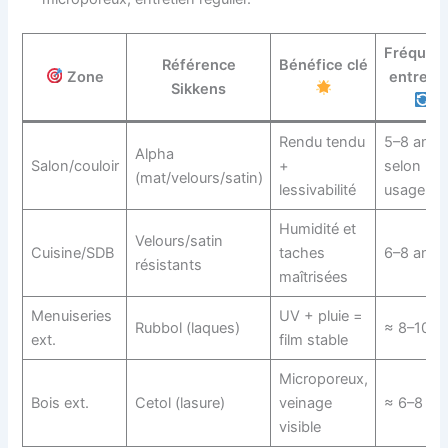
Fréquen
Référence
Bénéfice clé
Zone
entreti
Sikkens
Rendu tendu
5–8 ans
Alpha
Salon/couloir
+
selon
(mat/velours/satin)
lessivabilité
usage
Humidité et
Velours/satin
Cuisine/SDB
taches
6–8 ans
résistants
maîtrisées
Menuiseries
UV + pluie =
Rubbol (laques)
≈ 8–10 a
ext.
film stable
Microporeux,
Bois ext.
Cetol (lasure)
veinage
≈ 6–8 an
visible