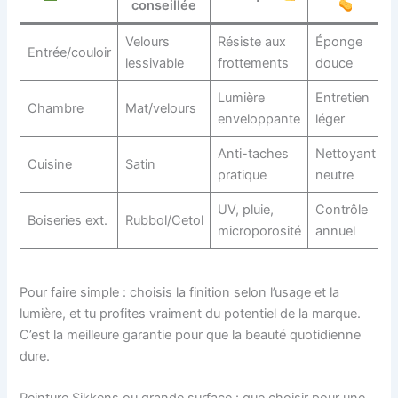
conseillée
Velours
Résiste aux
Éponge
Entrée/couloir
lessivable
frottements
douce
Lumière
Entretien
Chambre
Mat/velours
enveloppante
léger
Anti-taches
Nettoyant
Cuisine
Satin
pratique
neutre
UV, pluie,
Contrôle
Boiseries ext.
Rubbol/Cetol
microporosité
annuel
Pour faire simple : choisis la finition selon l’usage et la
lumière, et tu profites vraiment du potentiel de la marque.
C’est la meilleure garantie pour que la beauté quotidienne
dure.
Peinture Sikkens ou grande surface : que choisir pour une