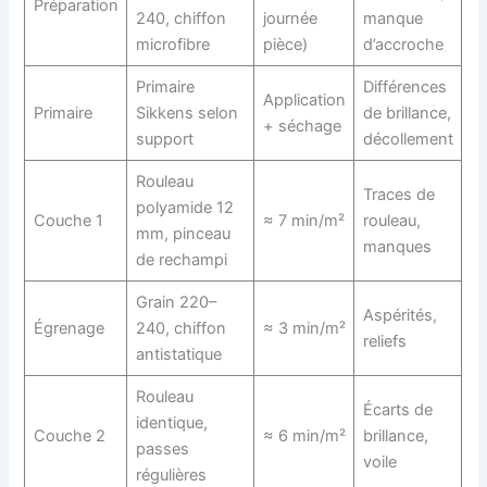
Préparation
240, chiffon
journée
manque
microfibre
pièce)
d’accroche
Primaire
Différences
Application
Primaire
Sikkens selon
de brillance,
+ séchage
support
décollement
Rouleau
Traces de
polyamide 12
Couche 1
≈ 7 min/m²
rouleau,
mm, pinceau
manques
de rechampi
Grain 220–
Aspérités,
Égrenage
240, chiffon
≈ 3 min/m²
reliefs
antistatique
Rouleau
Écarts de
identique,
Couche 2
≈ 6 min/m²
brillance,
passes
voile
régulières