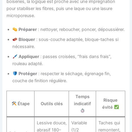
boiseries, la logique est proche avec une imprégnation
pour stabiliser les fibres, puis une laque ou une lasure
microporeuse.
Préparer
: nettoyer, reboucher, poncer, dépoussiérer.
Bloquer
: sous-couche adaptée, bloque-taches si
nécessaire.
Appliquer
: passes croisées, “frais dans frais”,
rouleau adapté.
Protéger
: respecter le séchage, égrenage fin,
couche de finition régulière.
Temps
Risque
Étape
Outils clés
indicatif
évité
Lessive douce,
Variable
Taches qui
abrasif 180–
(1/2
remontent,