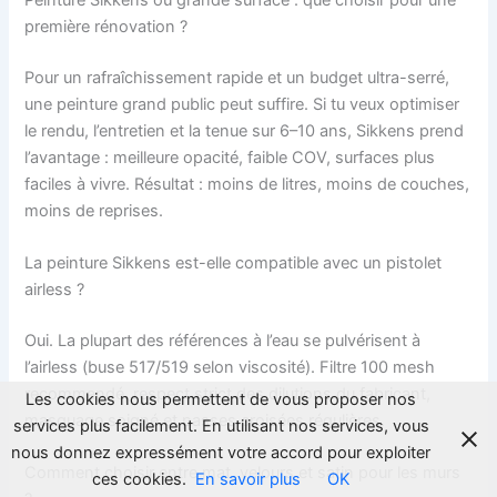
première rénovation ?
Pour un rafraîchissement rapide et un budget ultra-serré,
une peinture grand public peut suffire. Si tu veux optimiser
le rendu, l’entretien et la tenue sur 6–10 ans, Sikkens prend
l’avantage : meilleure opacité, faible COV, surfaces plus
faciles à vivre. Résultat : moins de litres, moins de couches,
moins de reprises.
La peinture Sikkens est-elle compatible avec un pistolet
airless ?
Oui. La plupart des références à l’eau se pulvérisent à
l’airless (buse 517/519 selon viscosité). Filtre 100 mesh
recommandé, respect strict des dilutions du fabricant,
Les cookies nous permettent de vous proposer nos
masquage soigné et passes croisées régulières.
services plus facilement. En utilisant nos services, vous
nous donnez expressément votre accord pour exploiter
Comment choisir entre mat, velours et satin pour les murs
ces cookies.
En savoir plus
OK