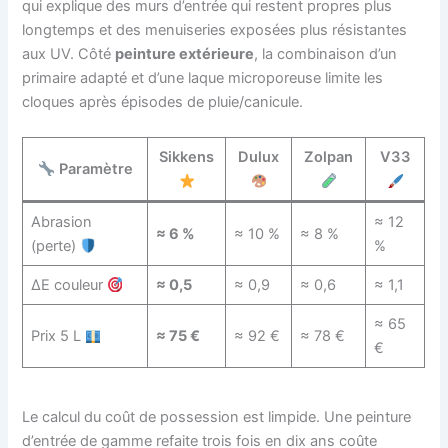
qui explique des murs d’entrée qui restent propres plus
longtemps et des menuiseries exposées plus résistantes
aux UV. Côté
peinture extérieure
, la combinaison d’un
primaire adapté et d’une laque microporeuse limite les
cloques après épisodes de pluie/canicule.
Sikkens
Dulux
Zolpan
V33
Paramètre
Abrasion
≈ 12
≈ 6 %
≈ 10 %
≈ 8 %
(perte)
%
ΔE couleur
≈ 0,5
≈ 0,9
≈ 0,6
≈ 1,1
≈ 65
Prix 5 L
≈ 75 €
≈ 92 €
≈ 78 €
€
Le calcul du coût de possession est limpide. Une peinture
d’entrée de gamme refaite trois fois en dix ans coûte