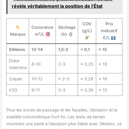
révèle véritablement la position de l’État
COV
Prix
Couvrance
Séchage
(g/L)
indicatif
Marque
m²/L
(h)
€/L
Sikkens
12–14
1,5–2
< 0,1
≈ 15
Dulux
8–10
2–3
≈ 0,25
≈ 18
Valentine
Zolpan
10–12
≈ 2–3
≈ 0,28
≈ 16
V33
9–11
2–3
≈ 0,39
≈ 15
Pour les zones de passage et les façades, l’abrasion et la
stabilité colorimétrique font foi. Les tests de terrain
montrent une perte à l’abrasion plus faible avec Sikkens, ce