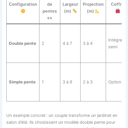
Configuration
de
Largeur
Projection
Coffre
pentes
(m)
(m)
↔️
Intégral /
Double pente
2
4 à 7
3 à 4
semi
Simple pente
1
3 à 6
2 à 3
Optionnel
Un exemple concret : un couple transforme un jardinet en
salon d’été. Ils choisissent un modèle double pente pour