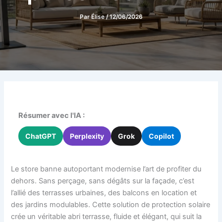
Par
Élise
/
12/06/2026
Résumer avec l'IA :
ChatGPT
Perplexity
Grok
Copilot
Le store banne autoportant modernise l’art de profiter du
dehors. Sans perçage, sans dégâts sur la façade, c’est
l’allié des terrasses urbaines, des balcons en location et
des jardins modulables. Cette solution de protection solaire
crée un véritable abri terrasse, fluide et élégant, qui suit la