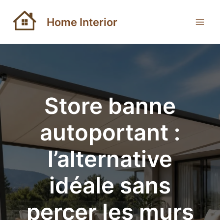
Aller
au
Home Interior
contenu
Store banne
autoportant :
l’alternative
idéale sans
percer les murs