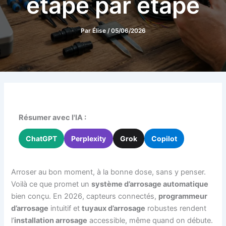
étape par étape
Par
Élise
/
05/06/2026
Résumer avec l'IA :
ChatGPT
Perplexity
Grok
Copilot
Arroser au bon moment, à la bonne dose, sans y penser.
Voilà ce que promet un
système d’arrosage automatique
bien conçu. En 2026, capteurs connectés,
programmeur
d’arrosage
intuitif et
tuyaux d’arrosage
robustes rendent
l’
installation arrosage
accessible, même quand on débute.