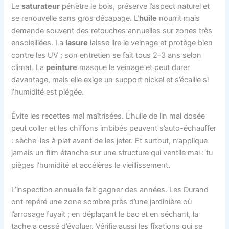
Le
saturateur
pénètre le bois, préserve l’aspect naturel et
se renouvelle sans gros décapage. L’
huile
nourrit mais
demande souvent des retouches annuelles sur zones très
ensoleillées. La
lasure
laisse lire le veinage et protège bien
contre les UV ; son entretien se fait tous 2–3 ans selon
climat. La
peinture
masque le veinage et peut durer
davantage, mais elle exige un support nickel et s’écaille si
l’humidité est piégée.
Évite les recettes mal maîtrisées. L’huile de lin mal dosée
peut coller et les chiffons imbibés peuvent s’auto-échauffer
: sèche-les à plat avant de les jeter. Et surtout, n’applique
jamais un film étanche sur une structure qui ventile mal : tu
pièges l’humidité et accélères le vieillissement.
L’inspection annuelle fait gagner des années. Les Durand
ont repéré une zone sombre près d’une jardinière où
l’arrosage fuyait ; en déplaçant le bac et en séchant, la
tache a cessé d’évoluer. Vérifie aussi les fixations qui se