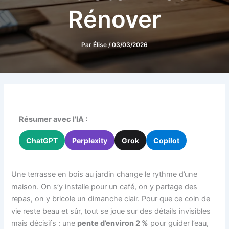
Rénover
Par
Élise
/
03/03/2026
Résumer avec l'IA :
ChatGPT
Perplexity
Grok
Copilot
Une terrasse en bois au jardin change le rythme d’une
maison. On s’y installe pour un café, on y partage des
repas, on y bricole un dimanche clair. Pour que ce coin de
vie reste beau et sûr, tout se joue sur des détails invisibles
mais décisifs : une
pente d’environ 2 %
pour guider l’eau,