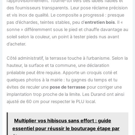
l’approvisionnement. Tourne-toi vers des labels fiables et
des fournisseurs transparents. Leur pose réclame précision
et vis inox de qualité. Le composite a progressé : presque
pas d’échardes, teintes stables, peu d’
entretien bois
. Il «
sonne » différemment sous le pied et chauffe davantage au
soleil selon la couleur, un point à tester pieds nus avant
d’acheter.
Côté administratif, la terrasse touche à l’urbanisme. Selon la
hauteur, la surface et ta commune, une déclaration
préalable peut être requise. Apporte un croquis coté et
quelques photos à la mairie : tu gagnes du temps et tu
évites de reculer une
pose de terrasse
pour corriger une
implantation trop proche de la limite. Les Durand ont ainsi
ajusté de 60 cm pour respecter le PLU local.
Multiplier vos hibiscus sans effort : guide
essentiel pour réussir le bouturage étape par