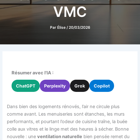
VMC
Par
Élise
/
20/03/2026
Résumer avec l'IA :
ChatGPT
Perplexity
Grok
Copilot
Dans bien des logements rénovés, l’air ne circule plus
comme avant. Les menuiseries sont étanches, les murs
performants, et pourtant l’odeur de cuisine traîne, la buée
colle aux vitres et le linge met des heures à sécher. Bonne
nouvelle : une
ventilation naturelle
bien pensée remet du