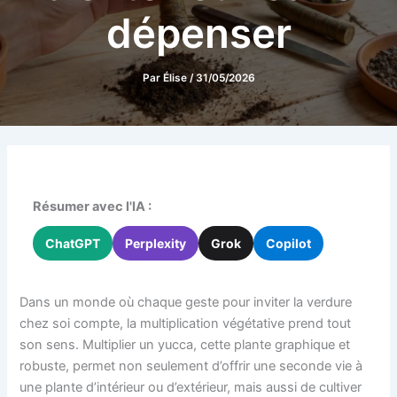
dépenser
Par
Élise
/
31/05/2026
Résumer avec l'IA :
ChatGPT
Perplexity
Grok
Copilot
Dans un monde où chaque geste pour inviter la verdure
chez soi compte, la multiplication végétative prend tout
son sens. Multiplier un yucca, cette plante graphique et
robuste, permet non seulement d’offrir une seconde vie à
une plante d’intérieur ou d’extérieur, mais aussi de cultiver