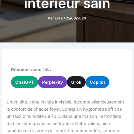
intérieur sain
Par
Élise
/
25/03/2026
Résumer avec l'IA :
ChatGPT
Perplexity
Grok
Copilot
L’humidité, cette invitée invisible, façonne silencieusement
le confort de chaque foyer. Lorsqu’un hygromètre affiche
un taux d’humidité de 70 % dans une maison, la frontière
du bien-être quotidien se trouble. Cette valeur, bien
supérieure à la zone de confort recommandée, annonce