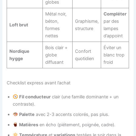
globes
Métal noir,
Compléter
béton,
Graphisme,
par des
Loft brut
formes
structure
lampes
nettes
d’appoint
Bois clair +
Éviter un
Nordique
Confort
globe
blanc trop
hygge
quotidien
diffusant
froid
Checklist express avant l’achat
Fil conducteur
clair (une famille dominante + un
contraste).
Palette
avec 2-3 accents colorés, pas plus.
Matières
en écho (piétement, poignée, cadre).
Température
et
variations
testées le soir dans la