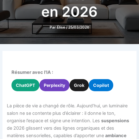
en 2026
Par
Élise
/
25/03/2026
Résumer avec l'IA :
ChatGPT
Perplexity
Grok
Copilot
La pièce de vie a changé de rôle. Aujourd’hui, un luminaire
salon ne se contente plus d’éclairer : il donne le ton,
organise l’espace et signe une intention. Les
sus­pensions
de 2026 glissent vers des lignes organiques et des
matières sensorielles, capables d’apporter une
ambiance