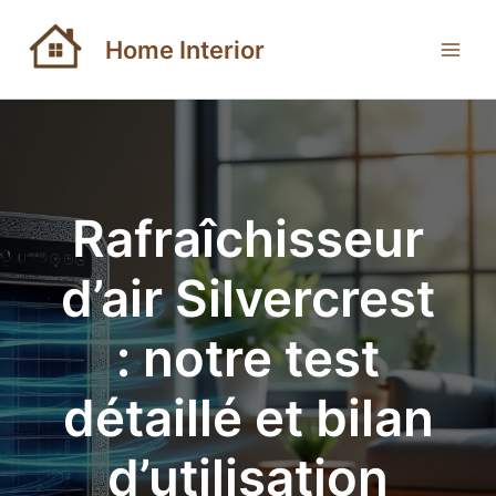
Aller
au
Home Interior
contenu
Rafraîchisseur
d’air Silvercrest
: notre test
détaillé et bilan
d’utilisation