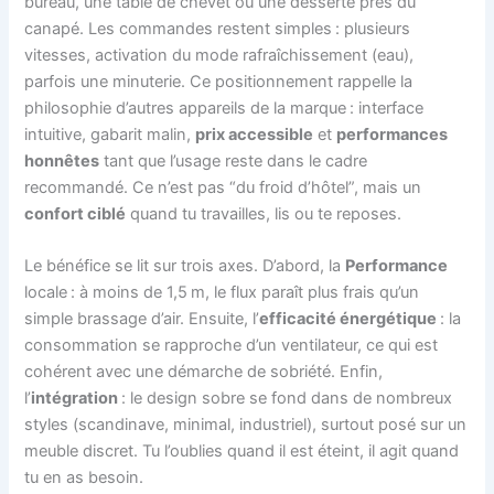
bureau, une table de chevet ou une desserte près du
canapé. Les commandes restent simples : plusieurs
vitesses, activation du mode rafraîchissement (eau),
parfois une minuterie. Ce positionnement rappelle la
philosophie d’autres appareils de la marque : interface
intuitive, gabarit malin,
prix accessible
et
performances
honnêtes
tant que l’usage reste dans le cadre
recommandé. Ce n’est pas “du froid d’hôtel”, mais un
confort ciblé
quand tu travailles, lis ou te reposes.
Le bénéfice se lit sur trois axes. D’abord, la
Performance
locale : à moins de 1,5 m, le flux paraît plus frais qu’un
simple brassage d’air. Ensuite, l’
efficacité énergétique
: la
consommation se rapproche d’un ventilateur, ce qui est
cohérent avec une démarche de sobriété. Enfin,
l’
intégration
: le design sobre se fond dans de nombreux
styles (scandinave, minimal, industriel), surtout posé sur un
meuble discret. Tu l’oublies quand il est éteint, il agit quand
tu en as besoin.