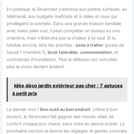
En pratique, le Silvercrest s’adresse aux petites surfaces, au
télétravail, aux budgets maîtrisés et à celles et ceux qui
privilégient la sobriété. Dans une grande maison familiale
avec baies plein sud, il peut compléter un bureau ou une
chambre, mais n’éteindra pas la chaleur à lui seul. Si tu
hésites encore, liste tes priorités :
zone à traiter
(poste de
travail ? chambre ?),
bruit tolérable
,
consommation
, et
contraintes d’installation. Plus la réflexion est concrète,
plus le choix devient évident.
Idée déco jardin extérieur pas cher : 7 astuces
à petit prix
Le dernier mot ?
Bon outil au bon endroit
. Utilisé à bon
escient, le Silvercrest fait gagner des heures utiles de
confort chaque jour chaud, sans mise en œuvre lourde. La
prochaine section te donne les réglages et gestes concrets