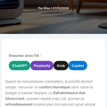
Par
Élise
/
07/02/2026
Résumer avec l'IA :
ChatGPT
Perplexity
Grok
Copilot
Quand les températures s’emballent, la priorité devient
simple : retrouver un
confort thermique
sans ruiner le
budget ni saturer l’espace. Le
Rafraîchisseur d’air
Silvercrest
, souvent repéré chez Lidl, promet un
refroidissement
localisé plus convaincant qu’un simple