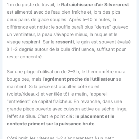
1 m du poste de travail, le
Rafraîchisseur d’air Silvercrest
est alimenté avec de l’eau bien fraîche et, lors des pics,
deux pains de glace souples. Après 5–10 minutes, la
différence est nette : le souffle paraît plus “dense” qu’avec
un ventilateur, la peau s’évapore mieux, la nuque et le
visage respirent. Sur le
ressenti
, le gain est souvent évalué
à 1–2 degrés autour de la bulle d’influence, suffisant pour
rester concentré.
Sur une plage d’utilisation de 2–3 h, le thermomètre mural
bouge peu, mais l’
agrément proche de l’utilisateur
se
maintient. Si la pièce est occultée côté soleil
(volets/rideaux) et ventilée tôt le matin, l’appareil
“entretient” ce capital fraîcheur. En revanche, dans une
grande pièce ouverte avec cuisson active ou sèche-linge,
l’effet se dilue. C’est le point clé :
le placement et le
contexte priment sur la puissance brute
.
Côté bruit, les vitesses 1–2 s’apparentent à un petit