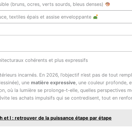
sible (bruns, ocres, verts sourds, bleus denses)
ce, textiles épais et assise enveloppante
itecturaux cohérents et plus expressifs
térieurs incarnés. En 2026, l’objectif n’est pas de tout rempli
dessinée), une
matière expressive
, une couleur profonde, 
-on, où la lumière se prolonge-t-elle, quelles perspectives m
te les achats impulsifs qui se contredisent, tout en renfor
et l : retrouver de la puissance étape par étape