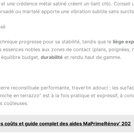
et une crédence métal satiné créent un liant chic. Conseil u
torsadé ou martelé apporte une vibration subtile sans surch
nsé
echnique progresse pour sa stabilité, tandis que le
liège ex
s essences nobles aux zones de contact (plans, poignées, 
e équilibre budget,
durabilité
et rendu haut de gamme.
ierre reconstituée performante, travertin adouci : les sur
iche en terrazzo” est à la fois pratique et expressif, à condi
es coûteuses.
des coûts et guide complet des aides MaPrimeRénov’ 202