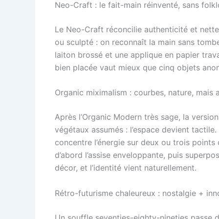
Neo-Craft : le fait-main réinventé, sans folk
Le Neo-Craft réconcilie authenticité et net
ou sculpté : on reconnaît la main sans tombe
laiton brossé et une applique en papier trava
bien placée vaut mieux que cinq objets ano
Organic miximalism : courbes, nature, mais
Après l’Organic Modern très sage, la versio
végétaux assumés : l’espace devient tactile. 
concentre l’énergie sur deux ou trois points 
d’abord l’assise enveloppante, puis superpos
décor, et l’identité vient naturellement.
Rétro-futurisme chaleureux : nostalgie + inn
Un souffle seventies-eighty-nineties passe d