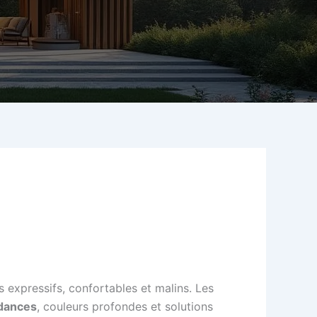
s expressifs, confortables et malins. Les
dances
, couleurs profondes et solutions