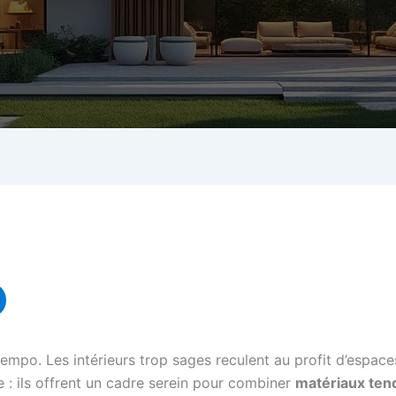
empo. Les intérieurs trop sages reculent au profit d’espace
: ils offrent un cadre serein pour combiner
matériaux ten