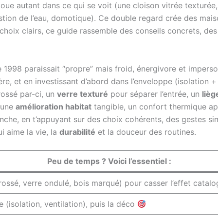
ue autant dans ce qui se voit (une cloison vitrée texturée, 
 gestion de l’eau, domotique). Ce double regard crée des mais
s choix clairs, ce guide rassemble des conseils concrets, des
 1998 paraissait “propre” mais froid, énergivore et imperso
mière, et en investissant d’abord dans l’enveloppe (isolation 
rossé par-ci, un
verre texturé
pour séparer l’entrée, un
liè
: une
amélioration habitat
tangible, un confort thermique apa
nche, en t’appuyant sur des choix cohérents, des gestes sim
i aime la vie, la
durabilité
et la douceur des routines.
Peu de temps ? Voici l’essentiel :
ossé, verre ondulé, bois marqué) pour casser l’effet catal
 (isolation, ventilation), puis la déco