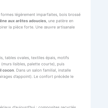
x formes légèrement imparfaites, bois brossé
êne aux arêtes adoucies
, une patère en
pirer la pièce forte. Une œuvre artisanale
 tables ovales, textiles épais, motifs
murs lisibles, palette courte), puis
il cocon
. Dans un salon familial, installe
airages d’appoint). Le confort précède le
ériaux d’aujourd’hui : composites recyclés,