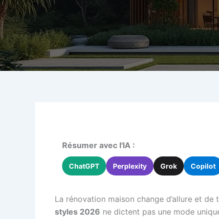
Résumer avec l'IA :
ChatGPT
Perplexity
Grok
Copilot
La rénovation maison change d’allure et de t
styles 2026
ne dictent pas une mode unique 