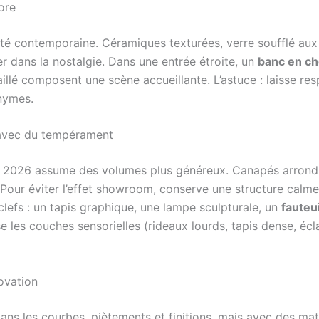
lore
teté contemporaine. Céramiques texturées, verre soufflé au
r dans la nostalgie. Dans une entrée étroite, un
banc en ch
illé composent une scène accueillante. L’astuce : laisse res
nymes.
 avec du tempérament
n 2026 assume des volumes plus généreux. Canapés arrondis,
Pour éviter l’effet showroom, conserve une structure calme (
clefs : un tapis graphique, une lampe sculpturale, un
fauteu
e les couches sensorielles (rideaux lourds, tapis dense, écl
ovation
ans les courbes, piètements et finitions, mais avec des mat